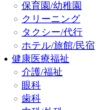
保育園/幼稚園
クリーニング
タクシー/代行
ホテル/旅館/民宿
健康医療福祉
介護/福祉
眼科
歯科