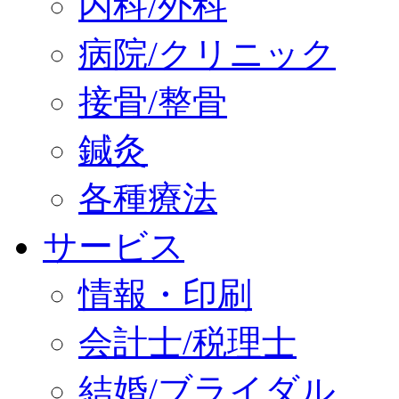
内科/外科
病院/クリニック
接骨/整骨
鍼灸
各種療法
サービス
情報・印刷
会計士/税理士
結婚/ブライダル