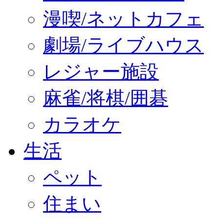
漫喫/ネットカフェ
劇場/ライブハウス
レジャー施設
麻雀/将棋/囲碁
カラオケ
生活
ペット
住まい