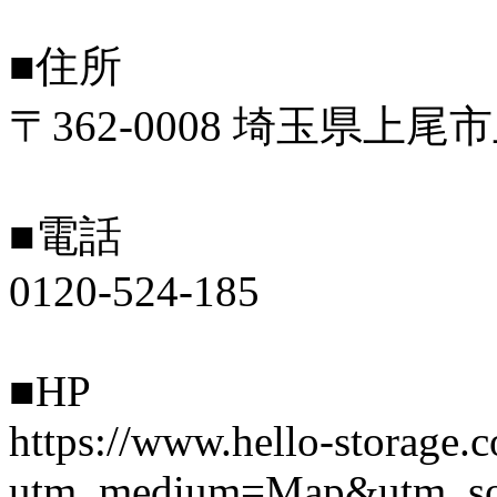
■住所
〒362-0008 埼玉県
■電話
0120-524-185
■HP
https://www.hello-storage.c
utm_medium=Map&utm_so