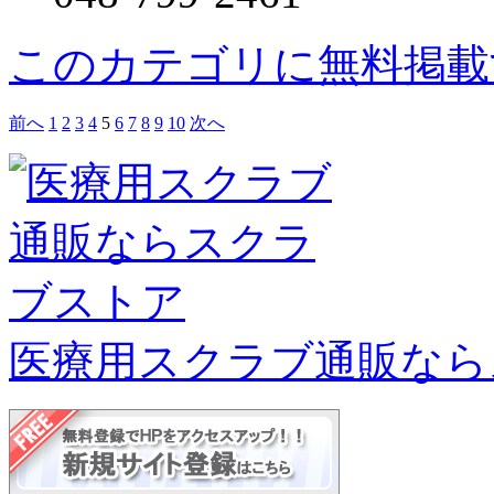
このカテゴリに無料掲載
前へ
1
2
3
4
5
6
7
8
9
10
次へ
医療用スクラブ通販なら