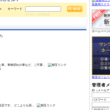
医療用スクラ
キーワード
×
ラーメン、エステなど
ホームページ
門）
車、車検切れの車など、ご不要...
６
）
格安ホームペ
管理者
ID（メール
パスワード
店です。 どこよりも高...