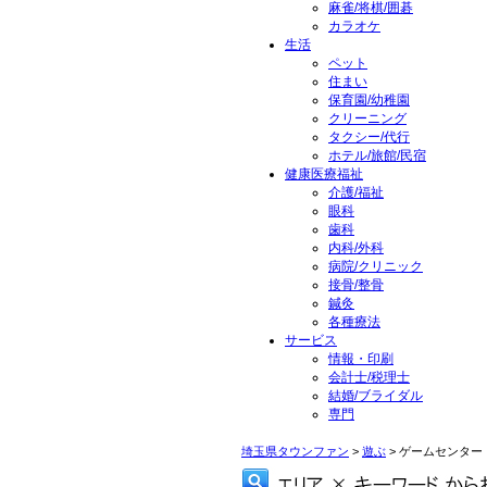
麻雀/将棋/囲碁
カラオケ
生活
ペット
住まい
保育園/幼稚園
クリーニング
タクシー/代行
ホテル/旅館/民宿
健康医療福祉
介護/福祉
眼科
歯科
内科/外科
病院/クリニック
接骨/整骨
鍼灸
各種療法
サービス
情報・印刷
会計士/税理士
結婚/ブライダル
専門
埼玉県タウンファン
>
遊ぶ
> ゲームセンター