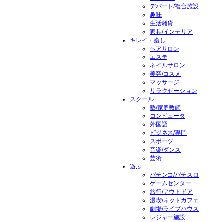
デパート/複合施設
趣味
生活雑貨
家具/インテリア
キレイ・癒し
ヘアサロン
エステ
ネイルサロン
美容/コスメ
マッサージ
リラクゼーション
スクール
塾/家庭教師
コンピュータ
外国語
ビジネス/専門
スポーツ
音楽/ダンス
芸術
遊ぶ
パチンコ/パチスロ
ゲームセンター
旅行/アウトドア
漫喫/ネットカフェ
劇場/ライブハウス
レジャー施設