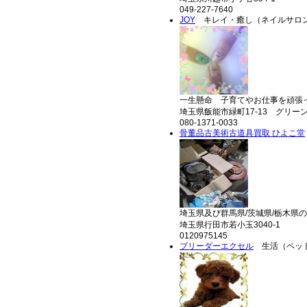
049-227-7640
JOY
キレイ・癒し（ネイルサロ
一生懸命 子育てやお仕事を頑張っ
埼玉県飯能市緑町17-13 グリーン
080-1371-0033
骨董品古美術古道具買取 ひよこ堂
埼玉県及び群馬県/茨城県/栃木県
埼玉県行田市若小玉3040-1
0120975145
ブリーダーエクセル
生活（ペッ