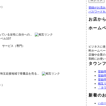
ン）
登録がお済み
パスワードを
お店か
ホーム
ている女性に自分への...
ベル107
サービス（専門）
ビジネスに使
料ホームペー
店舗や企業の
気軽にお使い
タウン
登録件
の埼玉近接地域で骨董品を売る...
登録件
登録件
相互
ト）
「タ
新着の
ハロ