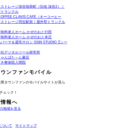
ーストレージ深谷稲荷町（旧名:深谷2）｜
型トランクル
COFFEE CLAVIS CAFE（キーコーヒー
ーストレージ羽生駅前｜屋外型トランクル
型有料老人ホーム かぜのおと行田
型有料老人ホーム かぜのおと本庄
パーマ＆眉毛サロン SSIN STUDIO【シー
会社デジタルツール研究所
じゃんぱた～ん蕨店
ざき整体院入間院
タウンファンモバイル
玉県タウンファンのモバイルサイトが見ら
チェック！
域情報へ
の地域を見る
について
サイトマップ