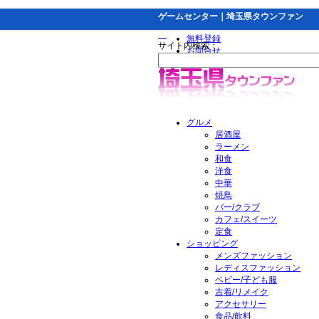
ゲームセンター｜埼玉県タウンファン
無料登録
サイト内検索：
お問合せ
グルメ
居酒屋
ラーメン
和食
洋食
中華
焼鳥
バー/クラブ
カフェ/スイーツ
定食
ショッピング
メンズファッション
レディスファッション
ベビー/子ども服
古着/リメイク
アクセサリー
食品/飲料