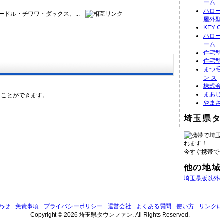
ーム
ハロ
ードル・チワワ・ダックス、...
屋外
KEY 
ハロ
ーム
住宅
住宅
まつ毛
ン ス
株式
まあ
ることができます。
やま
埼玉県
携帯で埼
れます！
今すぐ携帯で
他の地
埼玉県版以外
わせ
免責事項
プライバシーポリシー
運営会社
よくある質問
使い方
リンク
Copyright © 2026 埼玉県タウンファン. All Rights Reserved.