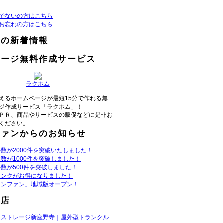
でないの方はこちら
お忘れの方はこちら
らの新着情報
ページ無料作成サービス
ラクホム
えるホームページが最短15分で作れる無
ジ作成サービス「ラクホム」！
ＰＲ、商品やサービスの販促などに是非お
ください。
ファンからのお知らせ
数が2000件を突破いたしました！
数が1000件を突破しました！
数が500件を突破しました！
リンクがお得になりました！
ウンファン」地域版オープン！
お店
ーストレージ新座野寺｜屋外型トランクル