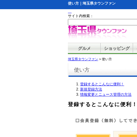
使い方｜埼玉県タウンファン
サイト内検索：
グルメ
ショッピング
埼玉県タウンファン
> 使い方
使い方
登録するとこんなに便利！
新規登録方法
情報変更とニュース管理の方法
登録するとこんなに便利