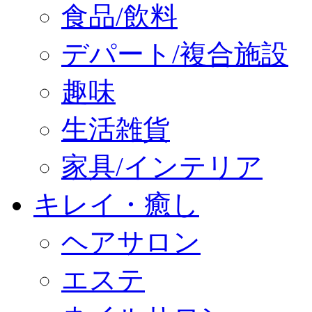
食品/飲料
デパート/複合施設
趣味
生活雑貨
家具/インテリア
キレイ・癒し
ヘアサロン
エステ