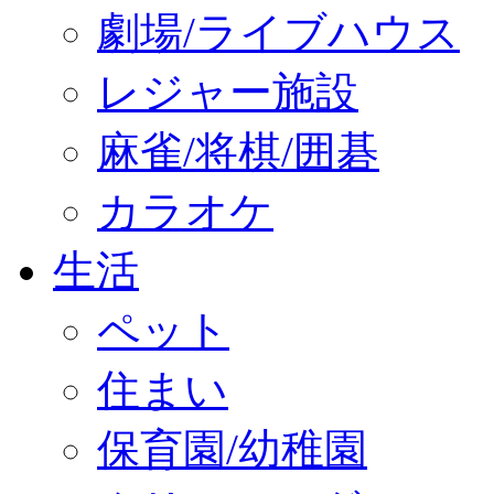
劇場/ライブハウス
レジャー施設
麻雀/将棋/囲碁
カラオケ
生活
ペット
住まい
保育園/幼稚園