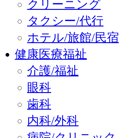
クリーニング
タクシー/代行
ホテル/旅館/民宿
健康医療福祉
介護/福祉
眼科
歯科
内科/外科
病院/クリニック