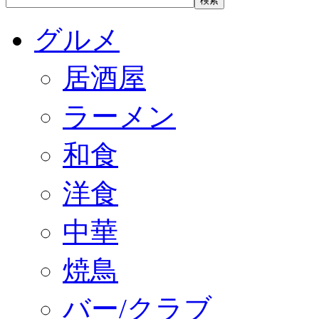
グルメ
居酒屋
ラーメン
和食
洋食
中華
焼鳥
バー/クラブ