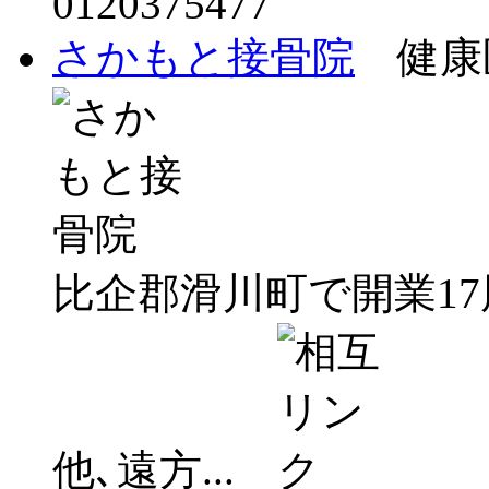
0120375477
さかもと接骨院
健康医
比企郡滑川町で開業17
他､遠方...