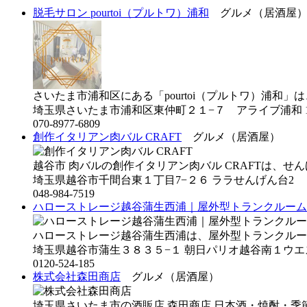
脱毛サロン pourtoi（プルトワ）浦和
グルメ（居酒屋
さいたま市浦和区にある「pourtoi（プルトワ）浦和」は、.
埼玉県さいたま市浦和区東仲町２１−７ アライブ浦和 1
070-8977-6809
創作イタリアン肉バル CRAFT
グルメ（居酒屋）
越谷市 肉バルの創作イタリアン肉バル CRAFTは、せんげ
埼玉県越谷市千間台東１丁目7−２６ ララせんげん台2
048-984-7519
ハローストレージ越谷蒲生西浦｜屋外型トランクルーム
ハローストレージ越谷蒲生西浦は、屋外型トランクルームで
埼玉県越谷市蒲生３８３５−１ 朝日パリオ越谷南１ウ
0120-524-185
株式会社森田商店
グルメ（居酒屋）
埼玉県さいたま市の酒販店 森田商店 日本酒・焼酎・季節限