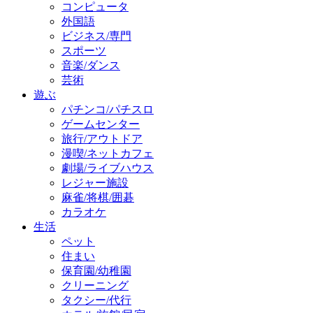
コンピュータ
外国語
ビジネス/専門
スポーツ
音楽/ダンス
芸術
遊ぶ
パチンコ/パチスロ
ゲームセンター
旅行/アウトドア
漫喫/ネットカフェ
劇場/ライブハウス
レジャー施設
麻雀/将棋/囲碁
カラオケ
生活
ペット
住まい
保育園/幼稚園
クリーニング
タクシー/代行