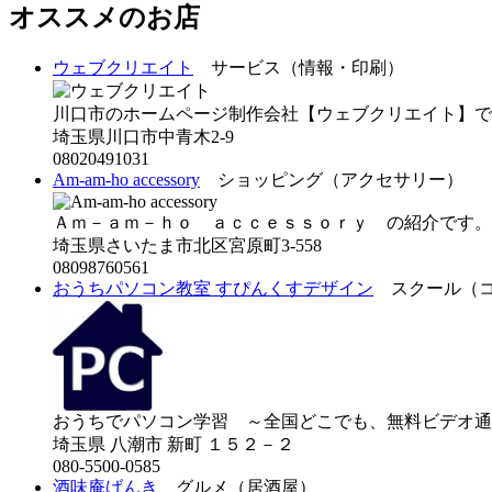
オススメのお店
ウェブクリエイト
サービス（情報・印刷）
川口市のホームページ制作会社【ウェブクリエイト】です
埼玉県川口市中青木2-9
08020491031
Am-am-ho accessory
ショッピング（アクセサリー）
Ａｍ－ａｍ－ｈｏ ａｃｃｅｓｓｏｒｙ の紹介です。 
埼玉県さいたま市北区宮原町3-558
08098760561
おうちパソコン教室 すぴんくすデザイン
スクール（コ
おうちでパソコン学習 ～全国どこでも、無料ビデオ通話
埼玉県 八潮市 新町 １５２－２
080-5500-0585
酒味庵げんき
グルメ（居酒屋）