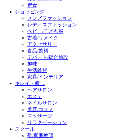
定食
ショッピング
メンズファッション
レディスファッション
ベビー/子ども服
古着/リメイク
アクセサリー
食品/飲料
デパート/複合施設
趣味
生活雑貨
家具/インテリア
キレイ・癒し
ヘアサロン
エステ
ネイルサロン
美容/コスメ
マッサージ
リラクゼーション
スクール
塾/家庭教師