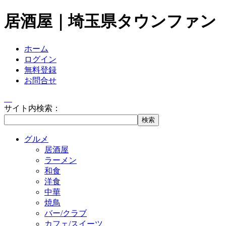
居酒屋｜埼玉県タウンファン
ホーム
ログイン
無料登録
お問合せ
サイト内検索：
グルメ
居酒屋
ラーメン
和食
洋食
中華
焼鳥
バー/クラブ
カフェ/スイーツ