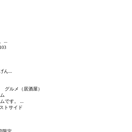
）
..
03
ん...
グルメ（居酒屋）
す。 ...
エストサイド
定...