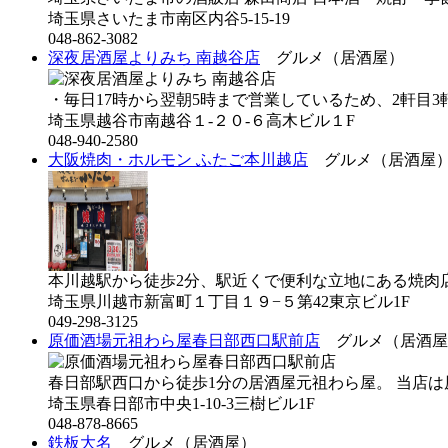
埼玉県さいたま市南区内谷5-15-19
048-862-3082
深夜居酒屋よりみち 南越谷店
グルメ（居酒屋）
・毎日17時から翌朝5時まで営業しているため、2軒目3軒目
埼玉県越谷市南越谷１-２０-６高木ビル１F
048-940-2580
大阪焼肉・ホルモン ふたご本川越店
グルメ（居酒屋
本川越駅から徒歩2分、駅近くで便利な立地にある焼肉店【
埼玉県川越市新富町１丁目１９−５第42東京ビル1F
049-298-3125
原価酒場元祖わら屋春日部西口駅前店
グルメ（居酒屋
春日部駅西口から徒歩1分の居酒屋元祖わら屋。 当店は原価
埼玉県春日部市中央1-10-3三樹ビル1F
048-878-8665
鉄板大名
グルメ（居酒屋）