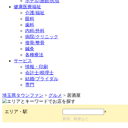
ホテル/旅館/民宿
健康医療福祉
介護/福祉
眼科
歯科
内科/外科
病院/クリニック
接骨/整骨
鍼灸
各種療法
サービス
情報・印刷
会計士/税理士
結婚/ブライダル
専門
埼玉県タウンファン
>
グルメ
> 居酒屋
エリア・駅
×
新宿、銀座など