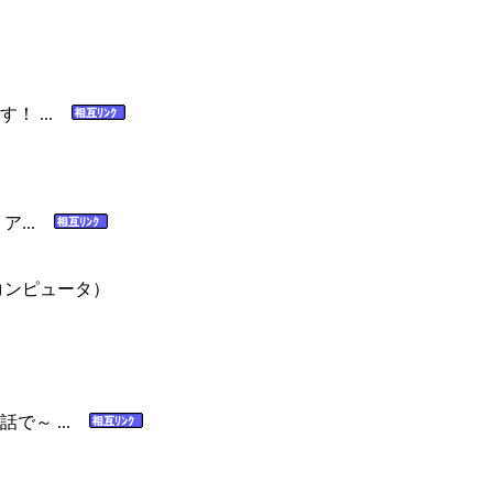
！ ...
ア...
ンピュータ）
で～ ...