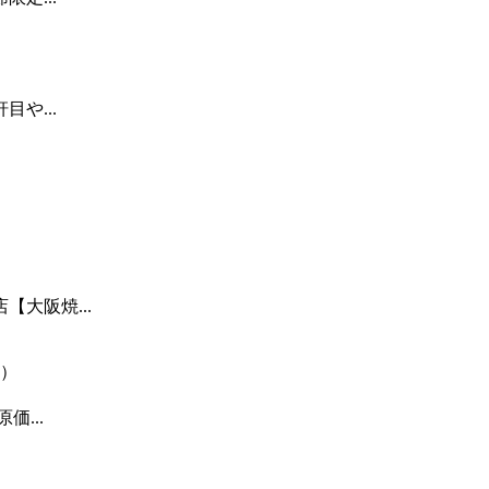
や...
）
大阪焼...
）
...