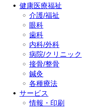
健康医療福祉
介護/福祉
眼科
歯科
内科/外科
病院/クリニック
接骨/整骨
鍼灸
各種療法
サービス
情報・印刷