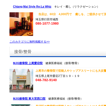
Chiang Mai Style Re:La Whiz
キレイ・癒し（リラクゼーション）
当店は、60分 4,000円で 癒しを、ご提供させて頂
埼玉県行田市城西
080-1077-1980
このカテゴリに無料掲載する>>
接骨/整骨
MJG接骨院 上尾愛宕院
健康医療福祉（接骨/整骨）
上尾市の整骨院で芸能人やトップアスリートにも大反響のM
埼玉県上尾市愛宕2丁目１９－１９
048-782-9140
MJG接骨院 東大宮西口院
健康医療福祉（接骨/整骨）