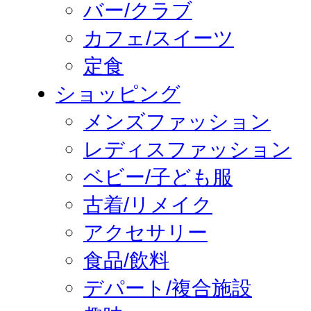
バー/クラブ
カフェ/スイーツ
定食
ショッピング
メンズファッション
レディスファッション
ベビー/子ども服
古着/リメイク
アクセサリー
食品/飲料
デパート/複合施設