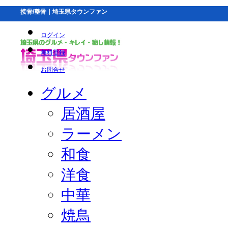
接骨/整骨｜埼玉県タウンファン
ログイン
無料登録
お問合せ
グルメ
居酒屋
ラーメン
和食
洋食
中華
焼鳥