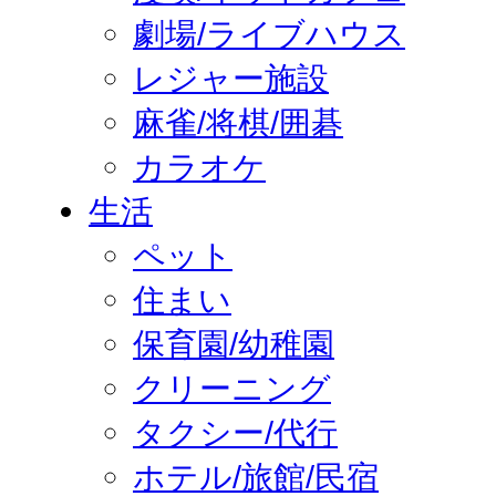
劇場/ライブハウス
レジャー施設
麻雀/将棋/囲碁
カラオケ
生活
ペット
住まい
保育園/幼稚園
クリーニング
タクシー/代行
ホテル/旅館/民宿