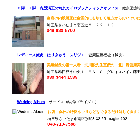
Ｏ脚・Ｘ脚・内股矯正の埼京カイロプラクティックオフィス
健康医療福
当店の内股矯正は全国的にも珍しく遠方からおいでいた
埼玉県さいたま市南区辻８－２２－１９
048-839-8700
レディース鍼灸 はりきゅう スリジエ
健康医療福祉（鍼灸）
美容鍼灸の第一人者 北川毅先生直伝の「北川流健康美
埼玉県春日部市中央１－５６－８ グレイスハイム藤
080-3444-1589
Wedding Album
サービス（結婚/ブライダル）
お店・会社の特徴やウリなどをできるだけ詳しく自由に
埼玉県さいたま市南区別所3-32-25 imagine602
048-710-7588