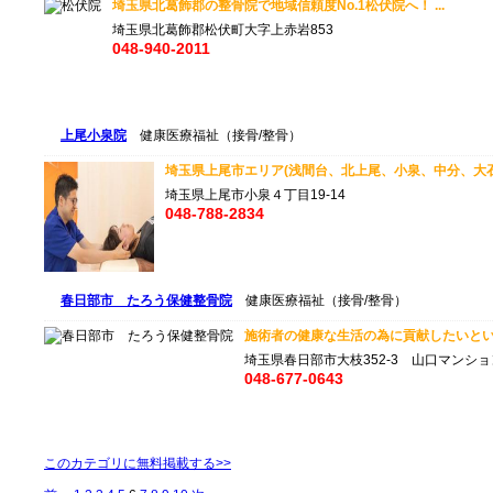
埼玉県北葛飾郡の整骨院で地域信頼度No.1松伏院へ！ ...
埼玉県北葛飾郡松伏町大字上赤岩853
048-940-2011
上尾小泉院
健康医療福祉（接骨/整骨）
埼玉県上尾市エリア(浅間台、北上尾、小泉、中分、大石、
埼玉県上尾市小泉４丁目19-14
048-788-2834
春日部市 たろう保健整骨院
健康医療福祉（接骨/整骨）
施術者の健康な生活の為に貢献したいという
埼玉県春日部市大枝352-3 山口マンショ
048-677-0643
このカテゴリに無料掲載する>>