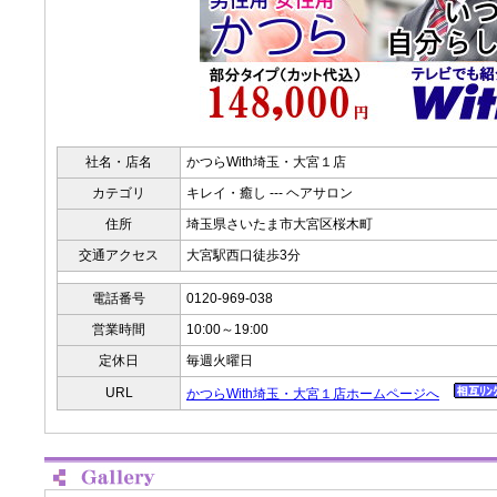
社名・店名
かつらWith埼玉・大宮１店
カテゴリ
キレイ・癒し --- ヘアサロン
住所
埼玉県さいたま市大宮区桜木町
交通アクセス
大宮駅西口徒歩3分
電話番号
0120-969-038
営業時間
10:00～19:00
定休日
毎週火曜日
URL
かつらWith埼玉・大宮１店ホームページへ