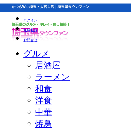
かつらWith埼玉・大宮１店｜埼玉県タウンファン
ログイン
無料登録
お問合せ
グルメ
居酒屋
ラーメン
和食
洋食
中華
焼鳥