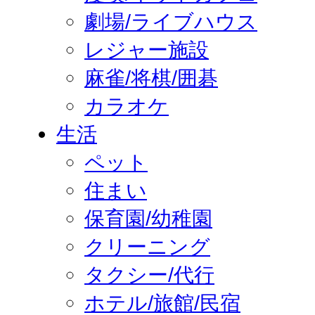
劇場/ライブハウス
レジャー施設
麻雀/将棋/囲碁
カラオケ
生活
ペット
住まい
保育園/幼稚園
クリーニング
タクシー/代行
ホテル/旅館/民宿