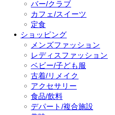
バー/クラブ
カフェ/スイーツ
定食
ショッピング
メンズファッション
レディスファッション
ベビー/子ども服
古着/リメイク
アクセサリー
食品/飲料
デパート/複合施設