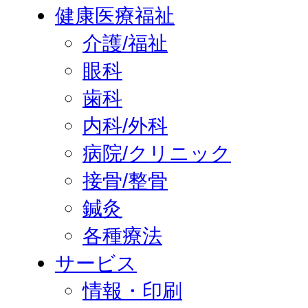
健康医療福祉
介護/福祉
眼科
歯科
内科/外科
病院/クリニック
接骨/整骨
鍼灸
各種療法
サービス
情報・印刷