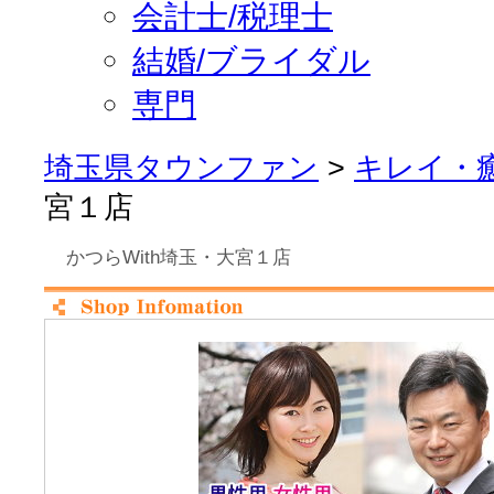
会計士/税理士
結婚/ブライダル
専門
埼玉県タウンファン
>
キレイ・
宮１店
かつらWith埼玉・大宮１店