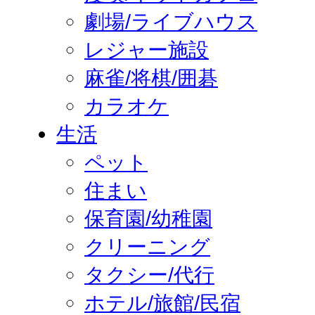
劇場/ライブハウス
レジャー施設
麻雀/将棋/囲碁
カラオケ
生活
ペット
住まい
保育園/幼稚園
クリーニング
タクシー/代行
ホテル/旅館/民宿