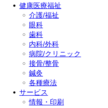
健康医療福祉
介護/福祉
眼科
歯科
内科/外科
病院/クリニック
接骨/整骨
鍼灸
各種療法
サービス
情報・印刷