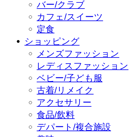
バー/クラブ
カフェ/スイーツ
定食
ショッピング
メンズファッション
レディスファッション
ベビー/子ども服
古着/リメイク
アクセサリー
食品/飲料
デパート/複合施設