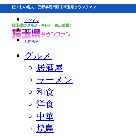
ほぐしの名人 三郷早稲田店｜埼玉県タウンファン
ログイン
無料登録
お問合せ
グルメ
居酒屋
ラーメン
和食
洋食
中華
焼鳥