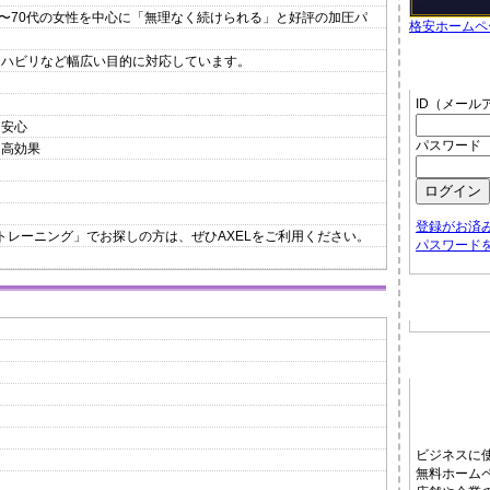
0〜70代の女性を中心に「無理なく続けられる」と好評の加圧パ
格安ホームペ
リハビリなど幅広い目的に対応しています。
管理者メ
ID（メール
も安心
パスワード
・高効果
登録がお済
トレーニング」でお探しの方は、ぜひAXELをご利用ください。
パスワード
お店から
ホームペ
）
ビジネスに
無料ホーム