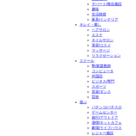
デパート/複合施設
趣味
生活雑貨
家具/インテリア
キレイ・癒し
ヘアサロン
エステ
ネイルサロン
美容/コスメ
マッサージ
リラクゼーション
スクール
塾/家庭教師
コンピュータ
外国語
ビジネス/専門
スポーツ
音楽/ダンス
芸術
遊ぶ
パチンコ/パチスロ
ゲームセンター
旅行/アウトドア
漫喫/ネットカフェ
劇場/ライブハウス
レジャー施設