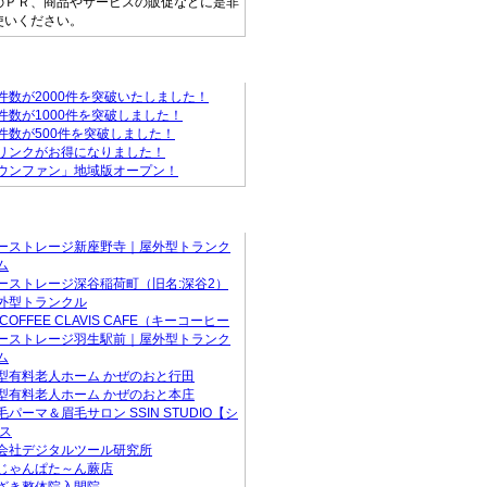
のＰＲ、商品やサービスの販促などに是非
使いください。
ァンからのお知らせ
件数が2000件を突破いたしました！
件数が1000件を突破しました！
件数が500件を突破しました！
リンクがお得になりました！
ウンファン」地域版オープン！
店
ーストレージ新座野寺｜屋外型トランク
ム
ーストレージ深谷稲荷町（旧名:深谷2）
外型トランクル
 COFFEE CLAVIS CAFE（キーコーヒー
ーストレージ羽生駅前｜屋外型トランク
ム
型有料老人ホーム かぜのおと行田
型有料老人ホーム かぜのおと本庄
毛パーマ＆眉毛サロン SSIN STUDIO【シ
 ス
会社デジタルツール研究所
じゃんぱた～ん蕨店