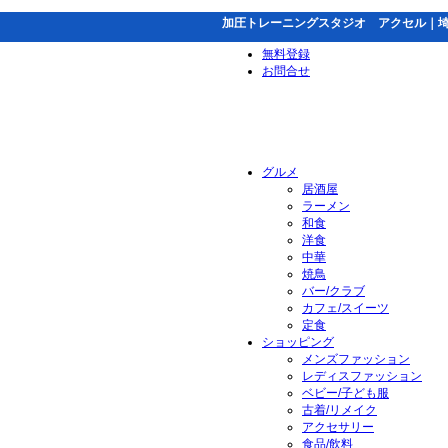
加圧トレーニングスタジオ アクセル｜
無料登録
お問合せ
グルメ
居酒屋
ラーメン
和食
洋食
中華
焼鳥
バー/クラブ
カフェ/スイーツ
定食
ショッピング
メンズファッション
レディスファッション
ベビー/子ども服
古着/リメイク
アクセサリー
食品/飲料