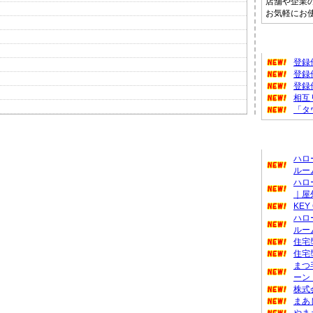
店舗や企業
お気軽にお
タウンフ
登録
登録
登録
相互
「タ
新着のお
ハロ
ルー
ハロ
｜屋
KEY
ハロ
ルー
住宅
住宅
まつ
ーン
株式
まあ