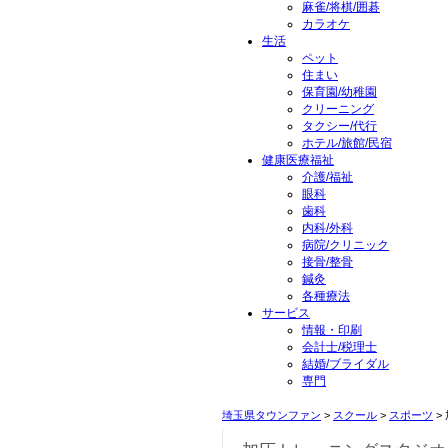
麻雀/将棋/囲碁
カラオケ
生活
ペット
住まい
保育園/幼稚園
クリーニング
タクシー/代行
ホテル/旅館/民宿
健康医療福祉
介護/福祉
眼科
歯科
内科/外科
病院/クリニック
接骨/整骨
鍼灸
各種療法
サービス
情報・印刷
会計士/税理士
結婚/ブライダル
専門
埼玉県タウンファン
>
スクール
>
スポーツ
>