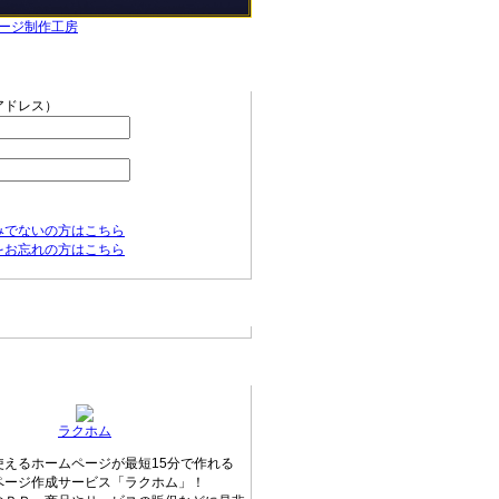
ージ制作工房
ニュー
アドレス）
みでないの方はこちら
をお忘れの方はこちら
の新着情報
ージ無料作成サービス
ラクホム
使えるホームページが最短15分で作れる
ページ作成サービス「ラクホム」！