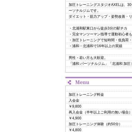
加圧トレーニングスタジオAXELは、3
ーソナルジムです。
ダイエット・筋力アップ・姿勢改善・
・北浦和駅東口から徒歩3分の駅チカ
・完全マンツーマン指導で運動初心者
・加圧トレーニングで短時間・低負荷
・浦和・北浦和で16年以上の実績
男性・若い方も大歓迎。
「浦和 パーソナルジム」「北浦和 加圧
加圧トレーニング料金
入会金
￥9,800
再入会金（半年以上ご利用の無い場合
￥4,900
加圧トレーニング体験（約50分）
￥4,800