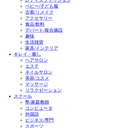
レディスファッション
ベビー/子ども服
古着/リメイク
アクセサリー
食品/飲料
デパート/複合施設
趣味
生活雑貨
家具/インテリア
キレイ・癒し
ヘアサロン
エステ
ネイルサロン
美容/コスメ
マッサージ
リラクゼーション
スクール
塾/家庭教師
コンピュータ
外国語
ビジネス/専門
スポーツ