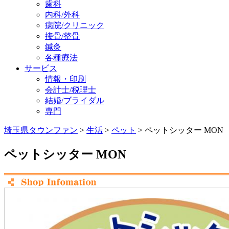
歯科
内科/外科
病院/クリニック
接骨/整骨
鍼灸
各種療法
サービス
情報・印刷
会計士/税理士
結婚/ブライダル
専門
埼玉県タウンファン
>
生活
>
ペット
> ペットシッター MON
ペットシッター MON