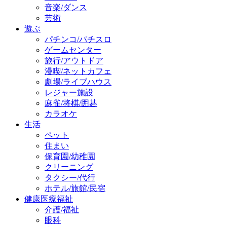
音楽/ダンス
芸術
遊ぶ
パチンコ/パチスロ
ゲームセンター
旅行/アウトドア
漫喫/ネットカフェ
劇場/ライブハウス
レジャー施設
麻雀/将棋/囲碁
カラオケ
生活
ペット
住まい
保育園/幼稚園
クリーニング
タクシー/代行
ホテル/旅館/民宿
健康医療福祉
介護/福祉
眼科