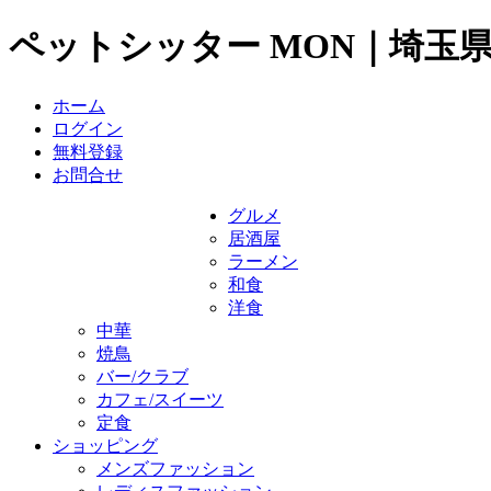
ペットシッター MON｜埼玉
ホーム
ログイン
無料登録
お問合せ
グルメ
居酒屋
ラーメン
和食
洋食
中華
焼鳥
バー/クラブ
カフェ/スイーツ
定食
ショッピング
メンズファッション