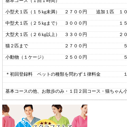
基本コース（１回１時間）
小型犬１匹（１５kg未満） ２７００円 追加１匹 １
中型犬１匹（２５kgまで） ３０００円 １５
大型犬１匹（２６kg以上） ３３００円 ２０
猫２匹まで ２７００円 ５０
小動物（１ケージ） ２５００円 ５
＊初回登録料 ペットの種類を問わず１律料金 １
基本コースの他、お散歩のみ・１日２回コース・猫ちゃん