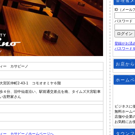
管理者メ
ID（メール
パスワード
登録がお済
パスワード
お店から
ィー カサビーノ
ホームペ
宮区仲町2-43-1 コモオオミヤ６階
歩４分、旧中仙道沿い、駅前通交差点を南、タイムズ大宮駐車
い吉野家さん
ビジネスに
無料ホーム
店舗や企業
お気軽にお
タウンフ
ィー カサビーノホームページへ