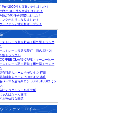
件数が2000件を突破いたしました！
件数が1000件を突破しました！
件数が500件を突破しました！
リンクがお得になりました！
ウンファン」地域版オープン！
店
ーストレージ新座野寺｜屋外型トランク
ム
ーストレージ深谷稲荷町（旧名:深谷2）
外型トランクル
 COFFEE CLAVIS CAFE（キーコーヒー
ーストレージ羽生駅前｜屋外型トランク
ム
型有料老人ホーム かぜのおと行田
型有料老人ホーム かぜのおと本庄
毛パーマ＆眉毛サロン SSIN STUDIO【シ
 ス
会社デジタルツール研究所
じゃんぱた～ん蕨店
ざき整体院入間院
ウンファンモバイル