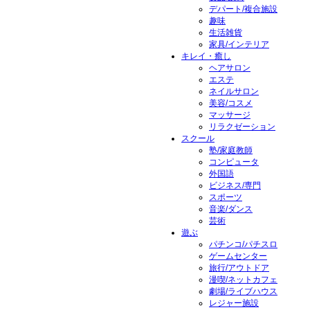
デパート/複合施設
趣味
生活雑貨
家具/インテリア
キレイ・癒し
ヘアサロン
エステ
ネイルサロン
美容/コスメ
マッサージ
リラクゼーション
スクール
塾/家庭教師
コンピュータ
外国語
ビジネス/専門
スポーツ
音楽/ダンス
芸術
遊ぶ
パチンコ/パチスロ
ゲームセンター
旅行/アウトドア
漫喫/ネットカフェ
劇場/ライブハウス
レジャー施設