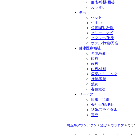
麻雀/将棋/囲碁
カラオケ
生活
ペット
住まい
保育園/幼稚園
クリーニング
タクシー/代行
ホテル/旅館/民宿
健康医療福祉
介護/福祉
眼科
歯科
内科/外科
病院/クリニック
接骨/整骨
鍼灸
各種療法
サービス
情報・印刷
会計士/税理士
結婚/ブライダル
専門
埼玉県タウンファン
>
遊ぶ
>
カラオケ
> カ