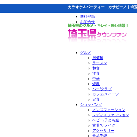
カラオケ＆パーティー カサビーノ｜埼
無料登録
お問合せ
グルメ
居酒屋
ラーメン
和食
洋食
中華
焼鳥
バー/クラブ
カフェ/スイーツ
定食
ショッピング
メンズファッション
レディスファッション
ベビー/子ども服
古着/リメイク
アクセサリー
食品/飲料