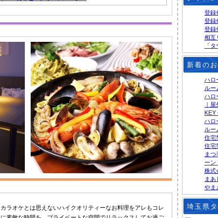
登録
登録
登録
相互
「タ
新着のお
ハロ
ルー
ハロ
｜屋
KEY
ハロ
ルー
住宅
住宅
まつ
ーン
株式
まあ
やま
埼玉県タ
ケカラオケとは思えないハイクオリティーなお料理をアレもコレ
りに素敵な時間を、プライベートな空間でリラックスしてお過ご