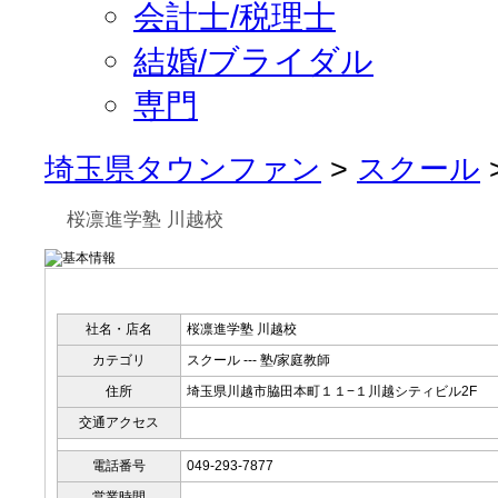
会計士/税理士
結婚/ブライダル
専門
埼玉県タウンファン
>
スクール
桜凛進学塾 川越校
社名・店名
桜凛進学塾 川越校
カテゴリ
スクール --- 塾/家庭教師
住所
埼玉県川越市脇田本町１１−１川越シティビル2F
交通アクセス
電話番号
049-293-7877
営業時間