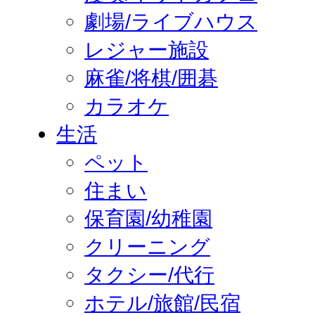
劇場/ライブハウス
レジャー施設
麻雀/将棋/囲碁
カラオケ
生活
ペット
住まい
保育園/幼稚園
クリーニング
タクシー/代行
ホテル/旅館/民宿