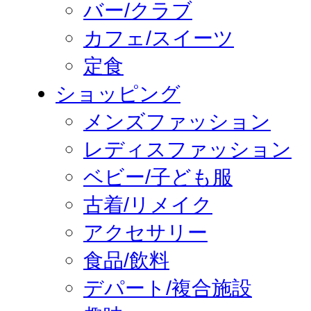
バー/クラブ
カフェ/スイーツ
定食
ショッピング
メンズファッション
レディスファッション
ベビー/子ども服
古着/リメイク
アクセサリー
食品/飲料
デパート/複合施設