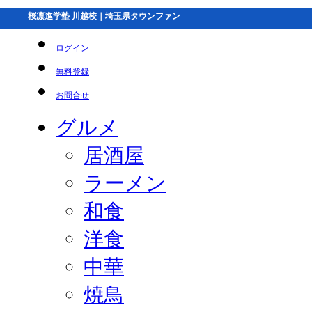
桜凛進学塾 川越校｜埼玉県タウンファン
ログイン
無料登録
お問合せ
グルメ
居酒屋
ラーメン
和食
洋食
中華
焼鳥