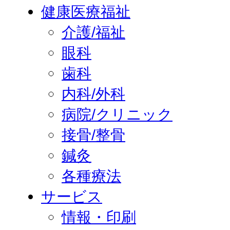
健康医療福祉
介護/福祉
眼科
歯科
内科/外科
病院/クリニック
接骨/整骨
鍼灸
各種療法
サービス
情報・印刷