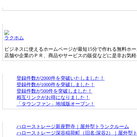
お店からの新着情報
ホームページ無料作成サービス
ラクホム
ビジネスに使えるホームページが最短15分で作れる無料ホ
店舗や企業のＰＲ、商品やサービスの販促などに是非お気軽
タウンファンからのお知らせ
登録件数が2000件を突破いたしました！
登録件数が1000件を突破しました！
登録件数が500件を突破しました！
相互リンクがお得になりました！
「タウンファン」地域版オープン！
新着のお店
ハローストレージ新座野寺｜屋外型トランクルーム
ハローストレージ深谷稲荷町（旧名:深谷2）｜屋外型