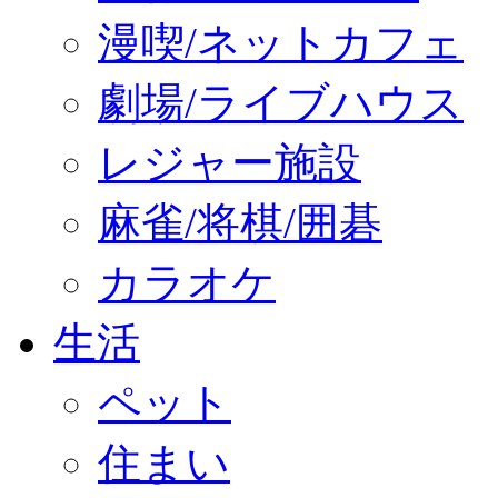
漫喫/ネットカフェ
劇場/ライブハウス
レジャー施設
麻雀/将棋/囲碁
カラオケ
生活
ペット
住まい