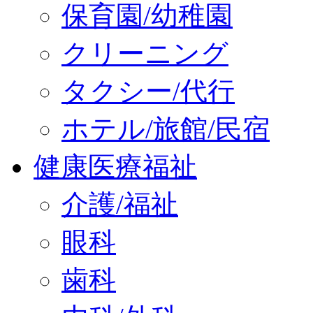
保育園/幼稚園
クリーニング
タクシー/代行
ホテル/旅館/民宿
健康医療福祉
介護/福祉
眼科
歯科