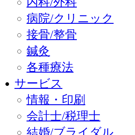
内科/外科
病院/クリニック
接骨/整骨
鍼灸
各種療法
サービス
情報・印刷
会計士/税理士
結婚/ブライダル