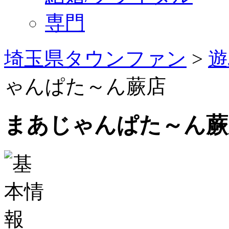
専門
埼玉県タウンファン
>
遊
ゃんぱた～ん蕨店
まあじゃんぱた～ん蕨