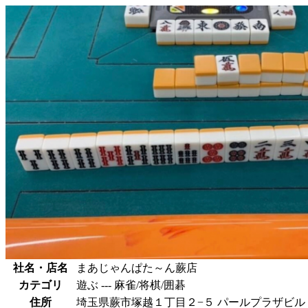
社名・店名
まあじゃんぱた～ん蕨店
カテゴリ
遊ぶ --- 麻雀/将棋/囲碁
住所
埼玉県蕨市塚越１丁目２−５ パールプラザビル 