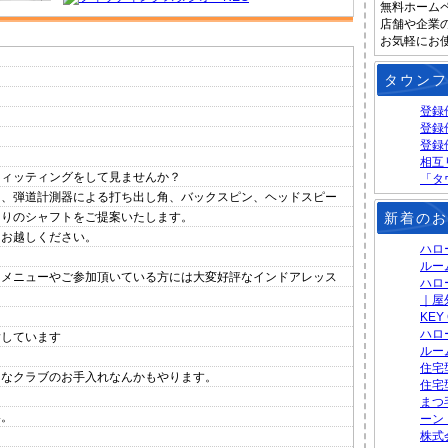
無料ホーム
店舗や企業
お気軽にお
。
タウンフ
登録
登録
登録
相互
フィッティングをして見ませんか？
「タ
し、弾道計測器による打ち出し角、バックスピン、ヘッドスピー
新着のお
たりのシャフトをご提案いたします。
にお越しください。
ハロ
ルー
スメニューやご参加頂いている方には大変好評なインドアレッス
ハロ
｜屋
KEY
ハロ
指しています
ルー
住宅
ちなクラブのお手入れなんかもやります。
住宅
まつ
い。
ーン
株式