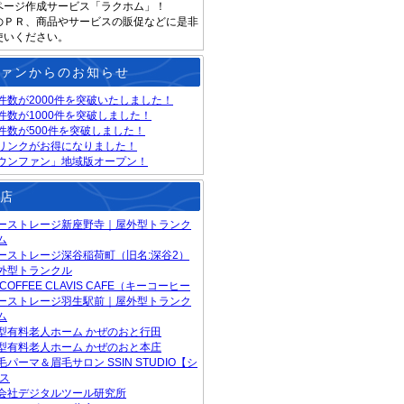
ページ作成サービス「ラクホム」！
のＰＲ、商品やサービスの販促などに是非
使いください。
ァンからのお知らせ
件数が2000件を突破いたしました！
件数が1000件を突破しました！
件数が500件を突破しました！
リンクがお得になりました！
ウンファン」地域版オープン！
店
ーストレージ新座野寺｜屋外型トランク
ム
ーストレージ深谷稲荷町（旧名:深谷2）
外型トランクル
 COFFEE CLAVIS CAFE（キーコーヒー
ーストレージ羽生駅前｜屋外型トランク
ム
型有料老人ホーム かぜのおと行田
型有料老人ホーム かぜのおと本庄
毛パーマ＆眉毛サロン SSIN STUDIO【シ
 ス
会社デジタルツール研究所