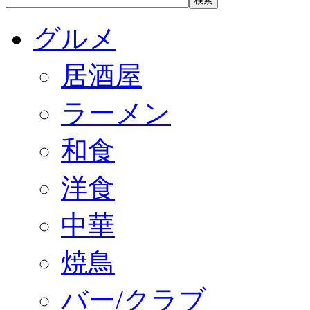
グルメ
居酒屋
ラーメン
和食
洋食
中華
焼鳥
バー/クラブ