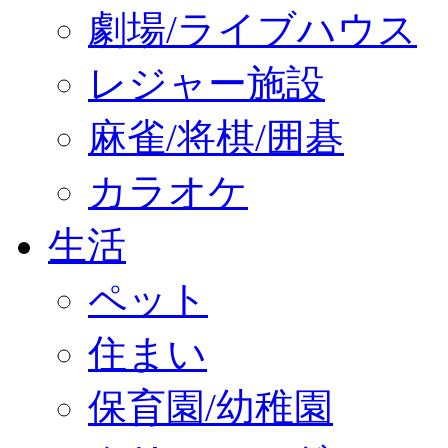
劇場/ライブハウス
レジャー施設
麻雀/将棋/囲碁
カラオケ
生活
ペット
住まい
保育園/幼稚園