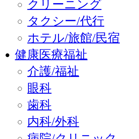
クリーニング
タクシー/代行
ホテル/旅館/民宿
健康医療福祉
介護/福祉
眼科
歯科
内科/外科
病院/クリニック