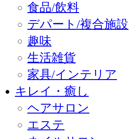
食品/飲料
デパート/複合施設
趣味
生活雑貨
家具/インテリア
キレイ・癒し
ヘアサロン
エステ