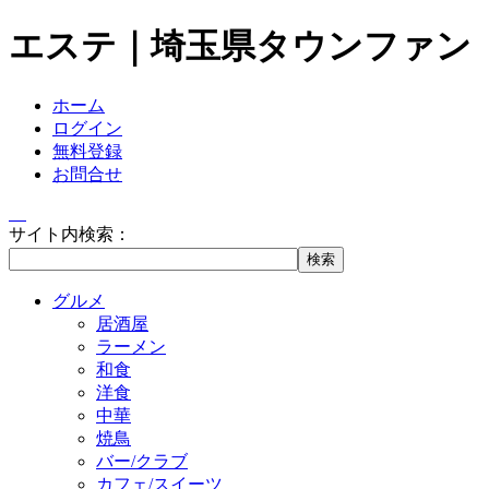
エステ｜埼玉県タウンファン
ホーム
ログイン
無料登録
お問合せ
サイト内検索：
グルメ
居酒屋
ラーメン
和食
洋食
中華
焼鳥
バー/クラブ
カフェ/スイーツ