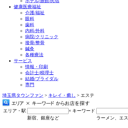
ホテル/旅館/民宿
健康医療福祉
介護/福祉
眼科
歯科
内科/外科
病院/クリニック
接骨/整骨
鍼灸
各種療法
サービス
情報・印刷
会計士/税理士
結婚/ブライダル
専門
埼玉県タウンファン
>
キレイ・癒し
> エステ
エリア・駅
×
キーワード
新宿、銀座など
ラーメン、エ