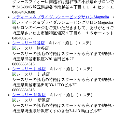
グレースフィオーレ南越谷は越谷市の小顔矯正サロンです。
〒343-0845 埼玉県越谷市南越谷４丁目１１−４ セント
048-940-3688
レディース＆ブライダルシェービングサロンMagnolia
キ
当サロンのページをご覧いただきまして、ありがとうござ
埼玉県さいたま市浦和区領家１丁目６－１５ホーマット
0484002377
シースリー熊谷店
キレイ・癒し（エステ）
シースリーの脱毛の特徴はスタートから完了まで納得いく
埼玉県熊谷市銀座2-30 吉田ビル2F
08008884315
シースリー 川越店
キレイ・癒し（エステ）
シースリーの脱毛の特徴はスタートから完了まで納得いく
埼玉県川越市脇田町33-1 ITOビル3F
08008884315
シースリー 所沢店
キレイ・癒し（エステ）
シースリーの脱毛の特徴はスタートから完了まで納得いく
埼玉県埼玉県所沢市くすのき台3-1-13 烏山ビル5F