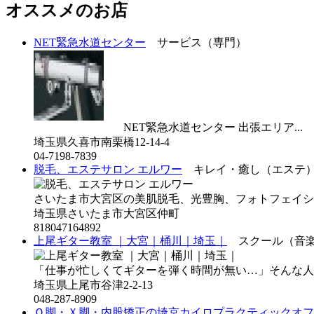
オススメのお店
NET緊急水道センター
サービス（専門）
NET緊急水道センター 出張エリア...
埼玉県久喜市南栗橋12-14-4
04-7198-7839
脱毛、エステサロン エルワー
キレイ・癒し（エステ
さいたま市大宮区の美肌脱毛、光豊胸、フォトフェイシャ
埼玉県さいたま市大宮区仲町
818047164892
上尾ギター教室 ｜大宮｜桶川｜埼玉｜
スクール（音楽
「仕事が忙しくてギターを弾く時間が無い…」そんな人
埼玉県上尾市谷津2-2-13
048-287-8909
Ｏ脚・Ｘ脚・内股矯正の埼京カイロプラクティックオフ