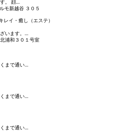
 顔...
エルモ新越谷 ３０５
レイ・癒し（エステ）
います。...
北浦和３０１号室
まで通い...
まで通い...
まで通い...