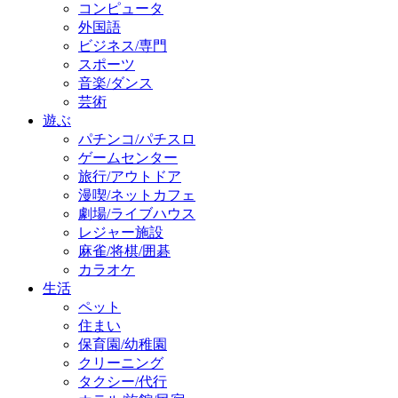
コンピュータ
外国語
ビジネス/専門
スポーツ
音楽/ダンス
芸術
遊ぶ
パチンコ/パチスロ
ゲームセンター
旅行/アウトドア
漫喫/ネットカフェ
劇場/ライブハウス
レジャー施設
麻雀/将棋/囲碁
カラオケ
生活
ペット
住まい
保育園/幼稚園
クリーニング
タクシー/代行