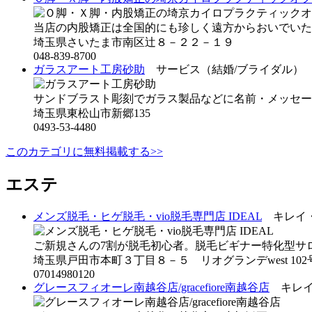
当店の内股矯正は全国的にも珍しく遠方からおいでいただ
埼玉県さいたま市南区辻８－２２－１９
048-839-8700
ガラスアート工房砂助
サービス（結婚/ブライダル）
サンドブラスト彫刻でガラス製品などに名前・メッセー
埼玉県東松山市新郷135
0493-53-4480
このカテゴリに無料掲載する>>
エステ
メンズ脱毛・ヒゲ脱毛・vio脱毛専門店 IDEAL
キレイ・
ご新規さんの7割が脱毛初心者。脱毛ビギナー特化型サロン
埼玉県戸田市本町３丁目８－５ リオグランデwest 102
07014980120
グレースフィオーレ南越谷店/gracefiore南越谷店
キレイ