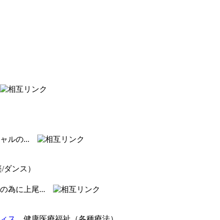
）
ルの...
/ダンス）
の為に上尾...
ィス
健康医療福祉（各種療法）