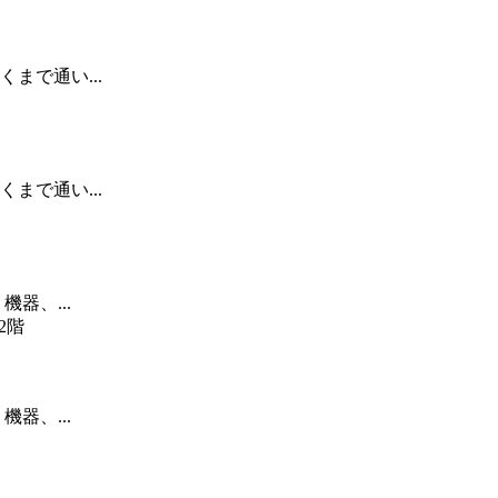
まで通い...
まで通い...
器、...
2階
器、...