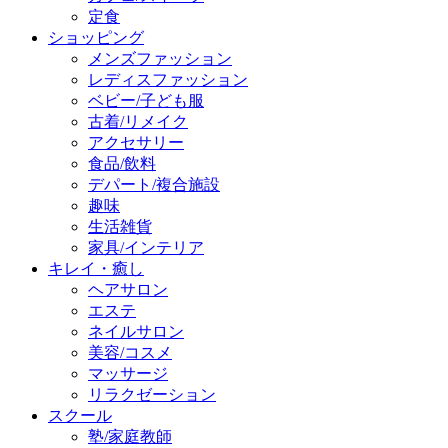
定食
ショッピング
メンズファッション
レディスファッション
ベビー/子ども服
古着/リメイク
アクセサリー
食品/飲料
デパート/複合施設
趣味
生活雑貨
家具/インテリア
キレイ・癒し
ヘアサロン
エステ
ネイルサロン
美容/コスメ
マッサージ
リラクゼーション
スクール
塾/家庭教師