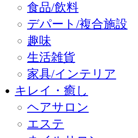
食品/飲料
デパート/複合施設
趣味
生活雑貨
家具/インテリア
キレイ・癒し
ヘアサロン
エステ