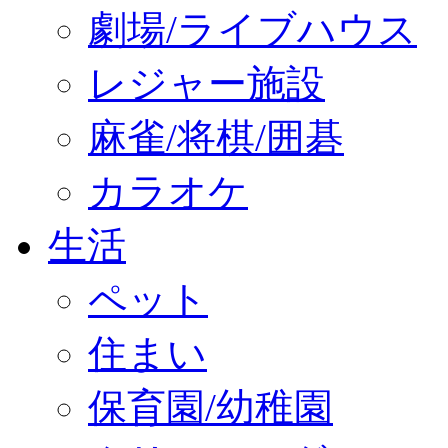
劇場/ライブハウス
レジャー施設
麻雀/将棋/囲碁
カラオケ
生活
ペット
住まい
保育園/幼稚園