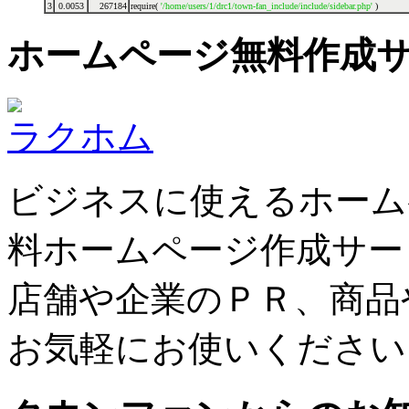
3
0.0053
267184
require(
'/home/users/1/drc1/town-fan_include/include/sidebar.php'
)
ホームページ無料作成
ラクホム
ビジネスに使えるホーム
料ホームページ作成サー
店舗や企業のＰＲ、商品
お気軽にお使いください