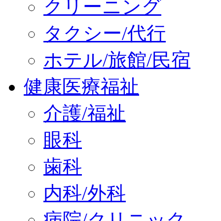
クリーニング
タクシー/代行
ホテル/旅館/民宿
健康医療福祉
介護/福祉
眼科
歯科
内科/外科
病院/クリニック