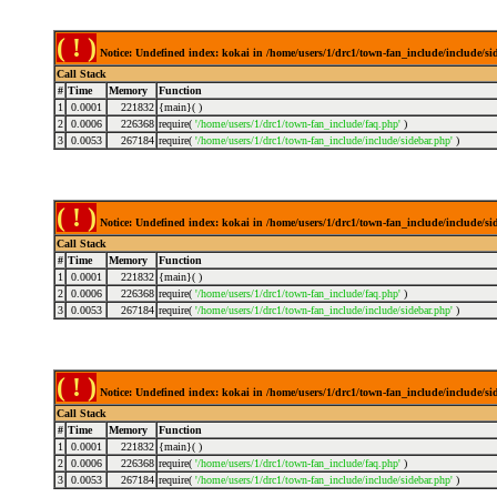
( ! )
Notice: Undefined index: kokai in /home/users/1/drc1/town-fan_include/include/s
Call Stack
#
Time
Memory
Function
1
0.0001
221832
{main}( )
2
0.0006
226368
require(
'/home/users/1/drc1/town-fan_include/faq.php'
)
3
0.0053
267184
require(
'/home/users/1/drc1/town-fan_include/include/sidebar.php'
)
( ! )
Notice: Undefined index: kokai in /home/users/1/drc1/town-fan_include/include/s
Call Stack
#
Time
Memory
Function
1
0.0001
221832
{main}( )
2
0.0006
226368
require(
'/home/users/1/drc1/town-fan_include/faq.php'
)
3
0.0053
267184
require(
'/home/users/1/drc1/town-fan_include/include/sidebar.php'
)
( ! )
Notice: Undefined index: kokai in /home/users/1/drc1/town-fan_include/include/s
Call Stack
#
Time
Memory
Function
1
0.0001
221832
{main}( )
2
0.0006
226368
require(
'/home/users/1/drc1/town-fan_include/faq.php'
)
3
0.0053
267184
require(
'/home/users/1/drc1/town-fan_include/include/sidebar.php'
)