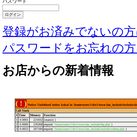
パスワード
登録がお済みでないの方
パスワードをお忘れの方
お店からの新着情報
( ! )
Notice: Undefined index: kokai in /home/users/1/drc1/town-fan_include/include/s
Call Stack
#
Time
Memory
Function
1
0.0001
221832
{main}( )
2
0.0006
226368
require(
'/home/users/1/drc1/town-fan_include/faq.php'
)
3
0.0053
267184
require(
'/home/users/1/drc1/town-fan_include/include/sidebar.php'
)