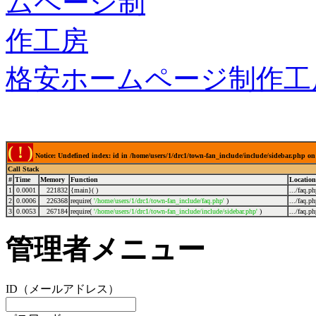
格安ホームページ制作工
( ! )
Notice: Undefined index: id in /home/users/1/drc1/town-fan_include/include/sidebar.php on
Call Stack
#
Time
Memory
Function
Location
1
0.0001
221832
{main}( )
.../faq.p
2
0.0006
226368
require(
'/home/users/1/drc1/town-fan_include/faq.php'
)
.../faq.p
3
0.0053
267184
require(
'/home/users/1/drc1/town-fan_include/include/sidebar.php'
)
.../faq.p
管理者メニュー
ID（メールアドレス）