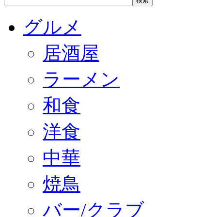
グルメ
居酒屋
ラーメン
和食
洋食
中華
焼鳥
バー/クラブ