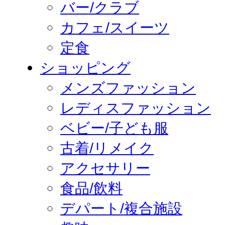
バー/クラブ
カフェ/スイーツ
定食
ショッピング
メンズファッション
レディスファッション
ベビー/子ども服
古着/リメイク
アクセサリー
食品/飲料
デパート/複合施設