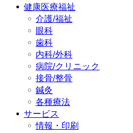
健康医療福祉
介護/福祉
眼科
歯科
内科/外科
病院/クリニック
接骨/整骨
鍼灸
各種療法
サービス
情報・印刷