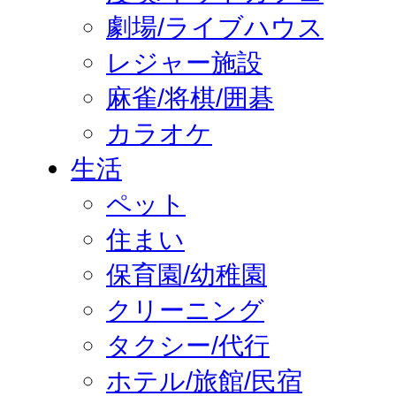
劇場/ライブハウス
レジャー施設
麻雀/将棋/囲碁
カラオケ
生活
ペット
住まい
保育園/幼稚園
クリーニング
タクシー/代行
ホテル/旅館/民宿