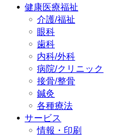
健康医療福祉
介護/福祉
眼科
歯科
内科/外科
病院/クリニック
接骨/整骨
鍼灸
各種療法
サービス
情報・印刷