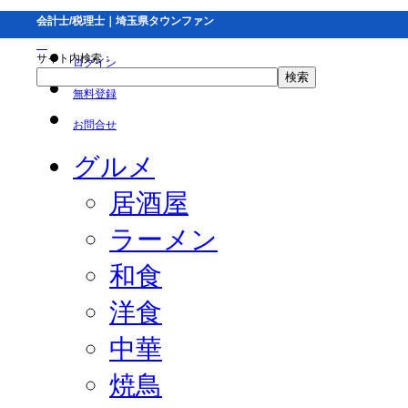
会計士/税理士｜埼玉県タウンファン
サイト内検索：
ログイン
無料登録
お問合せ
グルメ
居酒屋
ラーメン
和食
洋食
中華
焼鳥