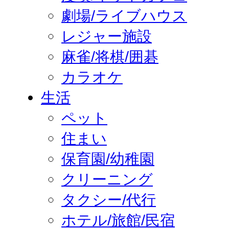
劇場/ライブハウス
レジャー施設
麻雀/将棋/囲碁
カラオケ
生活
ペット
住まい
保育園/幼稚園
クリーニング
タクシー/代行
ホテル/旅館/民宿