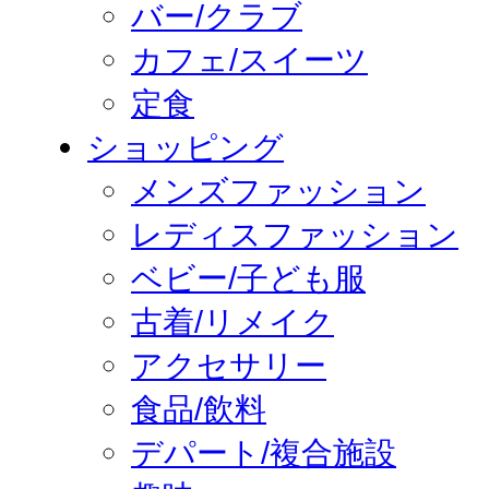
バー/クラブ
カフェ/スイーツ
定食
ショッピング
メンズファッション
レディスファッション
ベビー/子ども服
古着/リメイク
アクセサリー
食品/飲料
デパート/複合施設