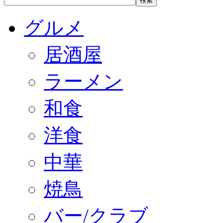
グルメ
居酒屋
ラーメン
和食
洋食
中華
焼鳥
バー/クラブ