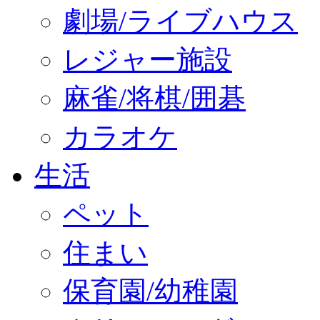
劇場/ライブハウス
レジャー施設
麻雀/将棋/囲碁
カラオケ
生活
ペット
住まい
保育園/幼稚園