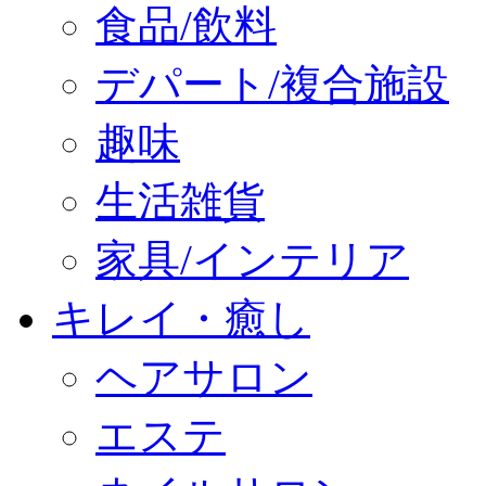
食品/飲料
デパート/複合施設
趣味
生活雑貨
家具/インテリア
キレイ・癒し
ヘアサロン
エステ