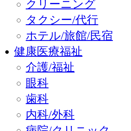
クリーニング
タクシー/代行
ホテル/旅館/民宿
健康医療福祉
介護/福祉
眼科
歯科
内科/外科
病院/クリニック