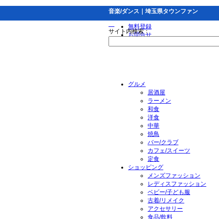
音楽/ダンス｜埼玉県タウンファン
無料登録
サイト内検索：
お問合せ
グルメ
居酒屋
ラーメン
和食
洋食
中華
焼鳥
バー/クラブ
カフェ/スイーツ
定食
ショッピング
メンズファッション
レディスファッション
ベビー/子ども服
古着/リメイク
アクセサリー
食品/飲料