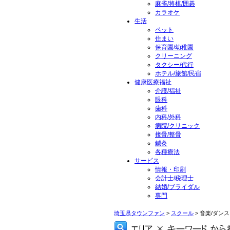
麻雀/将棋/囲碁
カラオケ
生活
ペット
住まい
保育園/幼稚園
クリーニング
タクシー/代行
ホテル/旅館/民宿
健康医療福祉
介護/福祉
眼科
歯科
内科/外科
病院/クリニック
接骨/整骨
鍼灸
各種療法
サービス
情報・印刷
会計士/税理士
結婚/ブライダル
専門
埼玉県タウンファン
>
スクール
> 音楽/ダンス