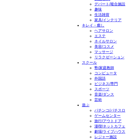
デパート/複合施設
趣味
生活雑貨
家具/インテリア
キレイ・癒し
ヘアサロン
エステ
ネイルサロン
美容/コスメ
マッサージ
リラクゼーション
スクール
塾/家庭教師
コンピュータ
外国語
ビジネス/専門
スポーツ
音楽/ダンス
芸術
遊ぶ
パチンコ/パチスロ
ゲームセンター
旅行/アウトドア
漫喫/ネットカフェ
劇場/ライブハウス
レジャー施設