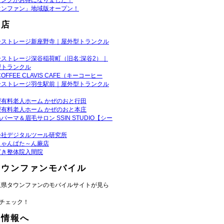
リンクがお得になりました！
ウンファン」地域版オープン！
お店
ーストレージ新座野寺｜屋外型トランクル
ーストレージ深谷稲荷町（旧名:深谷2）｜
型トランクル
COFFEE CLAVIS CAFE（キーコーヒー
ーストレージ羽生駅前｜屋外型トランクル
型有料老人ホーム かぜのおと行田
型有料老人ホーム かぜのおと本庄
パーマ＆眉毛サロン SSIN STUDIO【シー
会社デジタルツール研究所
じゃんぱた～ん蕨店
ざき整体院入間院
タウンファンモバイル
玉県タウンファンのモバイルサイトが見ら
チェック！
域情報へ