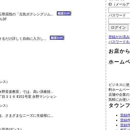
ID（メール
県屈指の「元気ボクシングジム...
パスワード
ル3F
）
登録がお済み
るだけ詳しく自由に入力し...
パスワードを
お店か
ホーム
ンス）
ビジネスに使
料ホームペー
野音楽教室」では、高い演奏技...
店舗や企業の
３１６ Ⅱ101号室 永野マンション
気軽にお使い
タウン
ンス）
登録件
、さまざまなニーズに生徒様に...
登録件
８
登録件
音楽/ダンス）