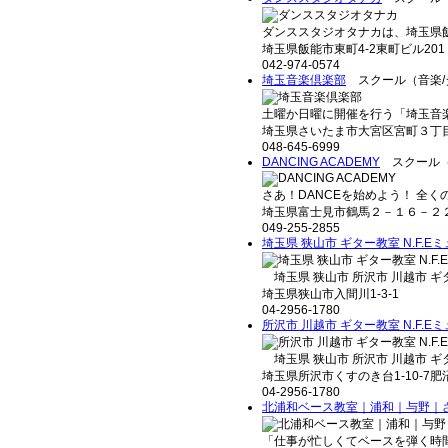
ダンススタジオタナカは、埼玉県飯能
埼玉県飯能市東町4-2東町ビル201
042-974-0574
埼玉音楽倶楽部
スクール（音楽/
土曜か日曜に開催を行う「埼玉音楽
埼玉県さいたま市大宮区宮町３丁
048-645-6999
DANCING ACADEMY
スクール（
さあ！DANCEを始めよう！ 全くの
埼玉県富士見市鶴馬２－１６－２
049-255-2855
埼玉県 狭山市 ギター教室 N.F.
埼玉県 狭山市 所沢市 川越市 ギター
埼玉県狭山市入間川1-3-1
04-2956-1780
所沢市 川越市 ギター教室 N.F.
埼玉県 狭山市 所沢市 川越市 ギター
埼玉県所沢市くすのき台1-10-7肥
04-2956-1780
北浦和ベース教室｜浦和｜与野｜
「仕事が忙しくてベースを弾く時間