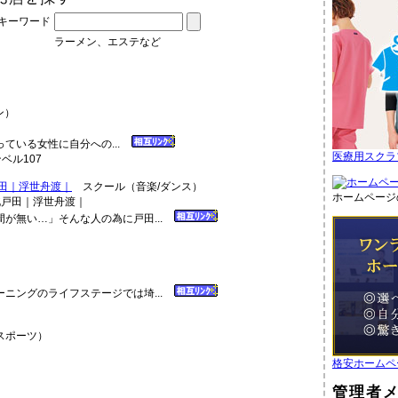
キーワード
ラーメン、エステなど
ン）
ている女性に自分への...
医療用スクラ
ベル107
田｜浮世舟渡｜
スクール（音楽/ダンス）
ホームページ
が無い…」そんな人の為に戸田...
ニングのライフステージでは埼...
スポーツ）
格安ホームペ
管理者