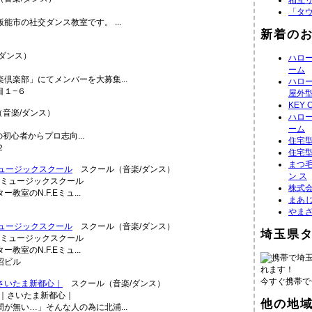
相互
「タ
市の社交ダンス教室です。 ...
新着の
ダンス）
ハロ
ーム
倶楽部」にてメンバーを大募集...
ハロ
目１−６
屋外
KEY 
音楽/ダンス）
ハロ
ーム
初心者からプロ志向...
住宅
２
住宅
まつ毛
Eミュージックスクール
スクール（音楽/ダンス）
ン ス
株式
教室のN.F.Eミュ...
まあ
やま
Eミュージックスクール
スクール（音楽/ダンス）
埼玉県
教室のN.F.Eミュ...
携帯で埼
沼ビル
れます！
今すぐ携帯で
さいたま新都心｜
スクール（音楽/ダンス）
他の地
が無い…」そんな人の為に北浦...