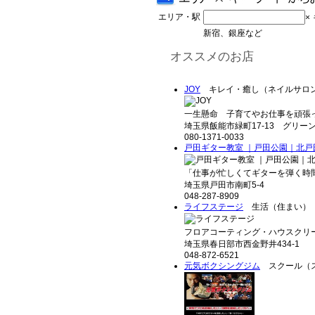
エリア・駅
×
新宿、銀座など
オススメのお店
JOY
キレイ・癒し（ネイルサロ
一生懸命 子育てやお仕事を頑張っ
埼玉県飯能市緑町17-13 グリーン
080-1371-0033
戸田ギター教室 ｜戸田公園｜北戸
「仕事が忙しくてギターを弾く時間
埼玉県戸田市南町5-4
048-287-8909
ライフステージ
生活（住まい）
フロアコーティング・ハウスクリー
埼玉県春日部市西金野井434-1
048-872-6521
元気ボクシングジム
スクール（