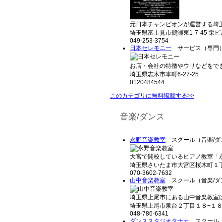
元日本チャンピオンが運営する埼玉
埼玉県富士見市鶴瀬東1-7-45 栄ビ
049-253-3754
日本セレモニー
サービス（専門
お店・会社の特徴やウリなどをでき
埼玉県志木市本町6-27-25
0120484544
このカテゴリに無料掲載する>>
音楽/ダンス
永野音楽教室
スクール（音楽/ダ
大宮で開校しているピアノ教室「永
埼玉県さいたま市大宮区桜木町１丁目
070-3602-7632
山中音楽教室
スクール（音楽/ダ
埼玉県上尾市にある山中音楽教室は
埼玉県上尾市泉台２丁目１８−１
048-786-6341
ダンススタジオタナカ
スクール（