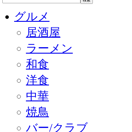
グルメ
居酒屋
ラーメン
和食
洋食
中華
焼鳥
バー/クラブ