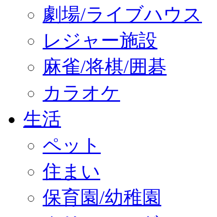
劇場/ライブハウス
レジャー施設
麻雀/将棋/囲碁
カラオケ
生活
ペット
住まい
保育園/幼稚園