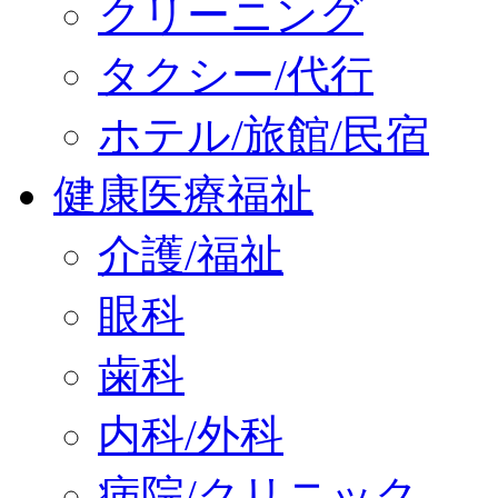
クリーニング
タクシー/代行
ホテル/旅館/民宿
健康医療福祉
介護/福祉
眼科
歯科
内科/外科
病院/クリニック