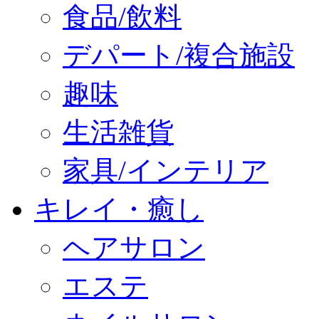
食品/飲料
デパート/複合施設
趣味
生活雑貨
家具/インテリア
キレイ・癒し
ヘアサロン
エステ