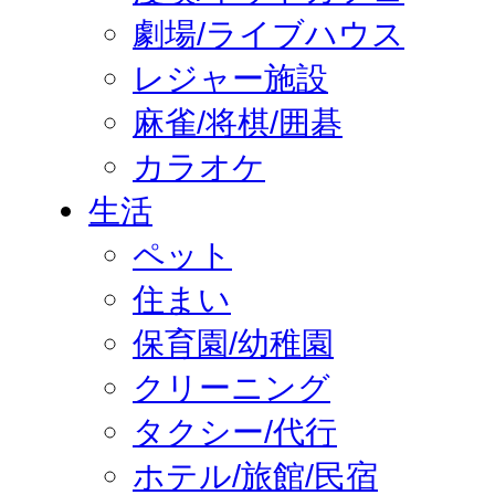
劇場/ライブハウス
レジャー施設
麻雀/将棋/囲碁
カラオケ
生活
ペット
住まい
保育園/幼稚園
クリーニング
タクシー/代行
ホテル/旅館/民宿