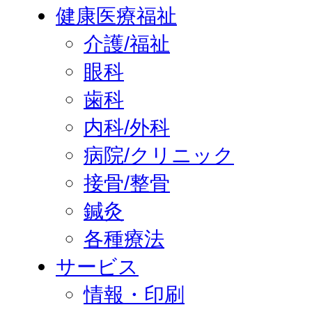
健康医療福祉
介護/福祉
眼科
歯科
内科/外科
病院/クリニック
接骨/整骨
鍼灸
各種療法
サービス
情報・印刷