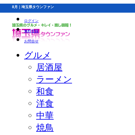
8月｜埼玉県タウンファン
ログイン
無料登録
お問合せ
グルメ
居酒屋
ラーメン
和食
洋食
中華
焼鳥