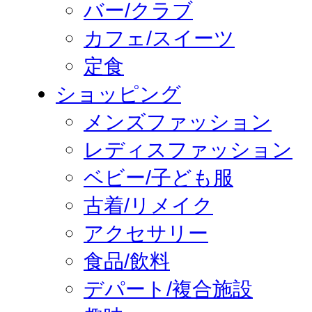
バー/クラブ
カフェ/スイーツ
定食
ショッピング
メンズファッション
レディスファッション
ベビー/子ども服
古着/リメイク
アクセサリー
食品/飲料
デパート/複合施設