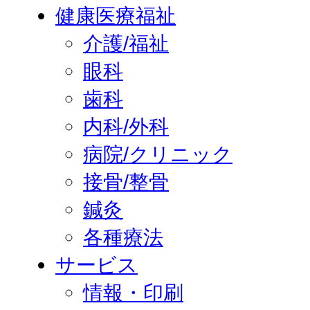
健康医療福祉
介護/福祉
眼科
歯科
内科/外科
病院/クリニック
接骨/整骨
鍼灸
各種療法
サービス
情報・印刷