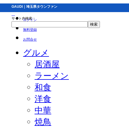
GAUDI｜埼玉県タウンファン
サイト内検索：
ログイン
無料登録
お問合せ
グルメ
居酒屋
ラーメン
和食
洋食
中華
焼鳥