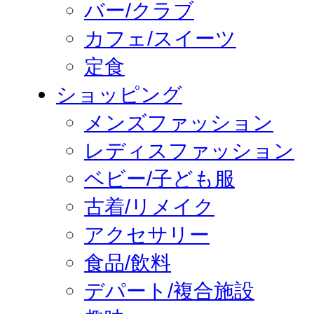
バー/クラブ
カフェ/スイーツ
定食
ショッピング
メンズファッション
レディスファッション
ベビー/子ども服
古着/リメイク
アクセサリー
食品/飲料
デパート/複合施設