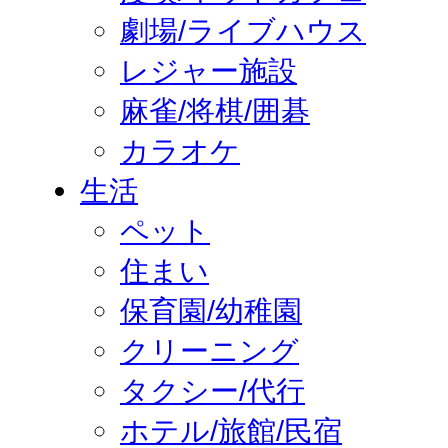
劇場/ライブハウス
レジャー施設
麻雀/将棋/囲碁
カラオケ
生活
ペット
住まい
保育園/幼稚園
クリーニング
タクシー/代行
ホテル/旅館/民宿