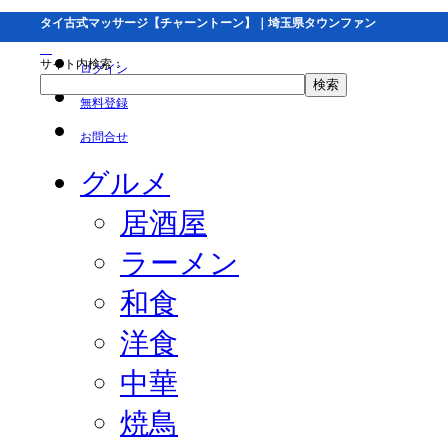
タイ古式マッサージ【チャーントーン】｜埼玉県タウンファン
サイト内検索：
ログイン
無料登録
お問合せ
グルメ
居酒屋
ラーメン
和食
洋食
中華
焼鳥