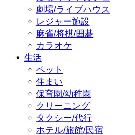
劇場/ライブハウス
レジャー施設
麻雀/将棋/囲碁
カラオケ
生活
ペット
住まい
保育園/幼稚園
クリーニング
タクシー/代行
ホテル/旅館/民宿