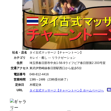
社名・店名
タイ古式マッサージ【チャーントーン】
カテゴリ
キレイ・癒し --- リラクゼーション
住所
埼玉県春日部市中央1-56-9ライフピア春日部第2 203号室
交通アクセス
東武伊勢崎線春日部駅西口から徒歩5分
電話番号
048-812-4416
営業時間
13時～24時（23時受付終了）
定休日
木曜定休
URL
タイ古式マッサージ【チャーントーン】ホームページへ