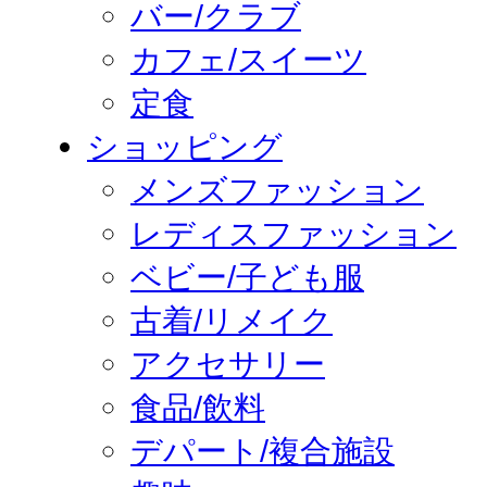
バー/クラブ
カフェ/スイーツ
定食
ショッピング
メンズファッション
レディスファッション
ベビー/子ども服
古着/リメイク
アクセサリー
食品/飲料
デパート/複合施設