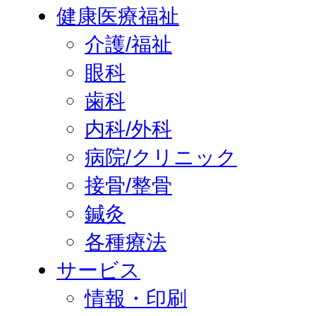
健康医療福祉
介護/福祉
眼科
歯科
内科/外科
病院/クリニック
接骨/整骨
鍼灸
各種療法
サービス
情報・印刷