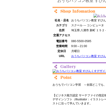
おうちパソコン教室 すぴ
社名・店名
おうちパソコン教室 すぴ
カテゴリ
スクール --- コンピュータ
住所
埼玉県 八潮市 新町 １５２
交通アクセス
電話番号
080-5500-0585
営業時間
9:00～21:00
定休日
月曜日
URL
おうちパソコン教室 すぴ
おうちでパソコン学習 ～全国どこでも
【ビジネス能力認定 サーテファイの指定
デザインソフト（Illustrator：イラス
ストに沿って学んでいきます。