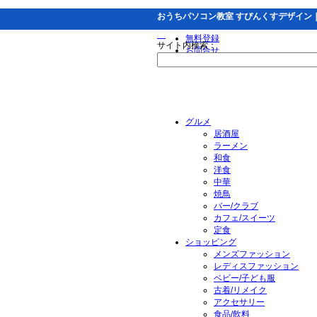
おうちパソコン教室 すぴんくすデザイン
無料登録
サイト内検索：
お問合せ
グルメ
居酒屋
ラーメン
和食
洋食
中華
焼鳥
バー/クラブ
カフェ/スイーツ
定食
ショッピング
メンズファッション
レディスファッション
ベビー/子ども服
古着/リメイク
アクセサリー
食品/飲料