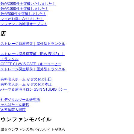
数が2000件を突破いたしました！
数が1000件を突破しました！
数が500件を突破しました！
リンクがお得になりました！
ウンファン」地域版オープン！
お店
ーストレージ新座野寺｜屋外型トランクル
ーストレージ深谷稲荷町（旧名:深谷2）｜
型トランクル
COFFEE CLAVIS CAFE（キーコーヒー
ーストレージ羽生駅前｜屋外型トランクル
型有料老人ホーム かぜのおと行田
型有料老人ホーム かぜのおと本庄
パーマ＆眉毛サロン SSIN STUDIO【シー
会社デジタルツール研究所
じゃんぱた～ん蕨店
ざき整体院入間院
タウンファンモバイル
玉県タウンファンのモバイルサイトが見ら