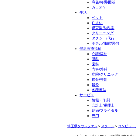
麻雀/将棋/囲碁
カラオケ
生活
ペット
住まい
保育園/幼稚園
クリーニング
タクシー/代行
ホテル/旅館/民宿
健康医療福祉
介護/福祉
眼科
歯科
内科/外科
病院/クリニック
接骨/整骨
鍼灸
各種療法
サービス
情報・印刷
会計士/税理士
結婚/ブライダル
専門
埼玉県タウンファン
>
スクール
>
コンピュー