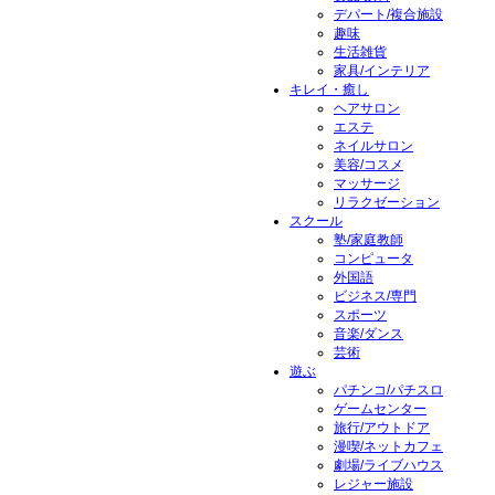
デパート/複合施設
趣味
生活雑貨
家具/インテリア
キレイ・癒し
ヘアサロン
エステ
ネイルサロン
美容/コスメ
マッサージ
リラクゼーション
スクール
塾/家庭教師
コンピュータ
外国語
ビジネス/専門
スポーツ
音楽/ダンス
芸術
遊ぶ
パチンコ/パチスロ
ゲームセンター
旅行/アウトドア
漫喫/ネットカフェ
劇場/ライブハウス
レジャー施設