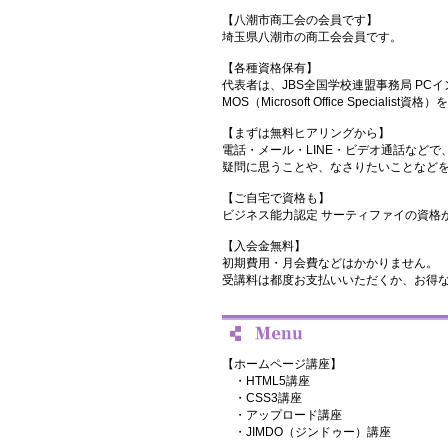
【八潮市商工会の会員です】
埼玉県八潮市の商工会会員です。
【各種資格保有】
代表者は、JBS全国学校連盟事務局 PCイ
MOS（Microsoft Office Specialis
【まずは無料ヒアリングから】
電話・メール・LINE・ビデオ通話などで
疑問に思うことや、なさりたいことなど
【ご自宅で資格も】
ビジネス能力認定 サーティファイの資格
【入会金無料】
初期費用・月会費などはかかりません。
受講料は都度お支払いいただくか、お得
【ホームページ講座】
・HTML5講座
・CSS3講座
・アップロード講座
・JIMDO（ジンドゥー）講座