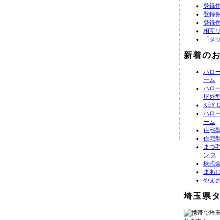
登録件
登録件
登録件
相互
「タ
新着の
ハロ
ーム
ハロ
屋外
KEY 
ハロ
ーム
住宅
住宅
まつ毛
ン ス
株式
まあ
やま
埼玉県
携帯で埼