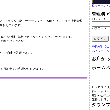
格安ホームペ
管理者
ID（メール
ンストラクタ 1級、サーティファイ Webクリエイター 上級資格、
t資格）を所持しています。
パスワード
、60-90分間、無料でヒアリングをさせていただきます。
をお聞かせください。
登録がお済み
パスワードを
が、ご自宅で取得できます。
お店か
ホーム
なお月謝制をご利用いただけます。
ビジネスに使
料ホームペー
店舗や企業の
気軽にお使い
タウン