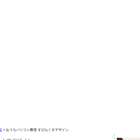
タ
> おうちパソコン教室 すぴんくすデザイン