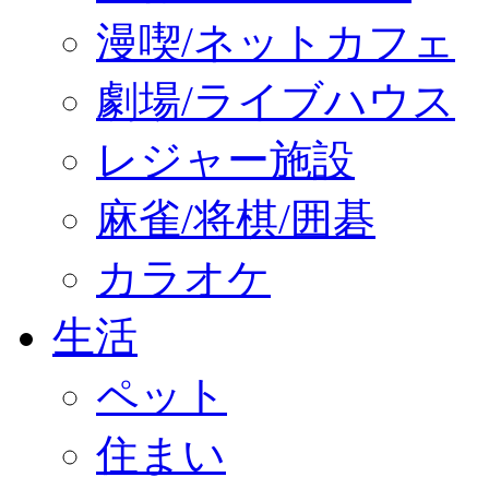
漫喫/ネットカフェ
劇場/ライブハウス
レジャー施設
麻雀/将棋/囲碁
カラオケ
生活
ペット
住まい