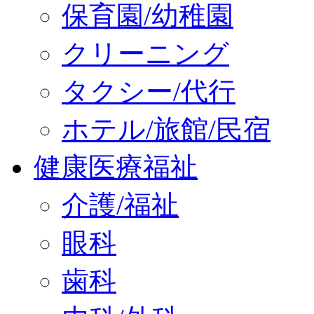
保育園/幼稚園
クリーニング
タクシー/代行
ホテル/旅館/民宿
健康医療福祉
介護/福祉
眼科
歯科