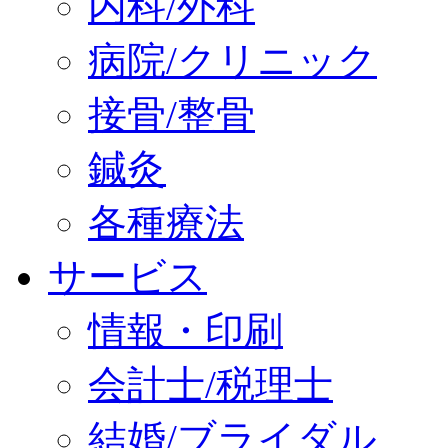
内科/外科
病院/クリニック
接骨/整骨
鍼灸
各種療法
サービス
情報・印刷
会計士/税理士
結婚/ブライダル