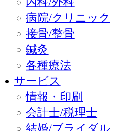
内科/外科
病院/クリニック
接骨/整骨
鍼灸
各種療法
サービス
情報・印刷
会計士/税理士
結婚/ブライダル