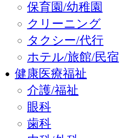
保育園/幼稚園
クリーニング
タクシー/代行
ホテル/旅館/民宿
健康医療福祉
介護/福祉
眼科
歯科