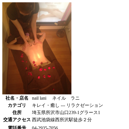
社名・店名
nail lani ネイル ラニ
カテゴリ
キレイ・癒し --- リラクゼーション
住所
埼玉県所沢市山口239-1グラース1
交通アクセス
西武池袋線西所沢駅徒歩２分
電話番号
04-2935-7056