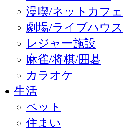
漫喫/ネットカフェ
劇場/ライブハウス
レジャー施設
麻雀/将棋/囲碁
カラオケ
生活
ペット
住まい