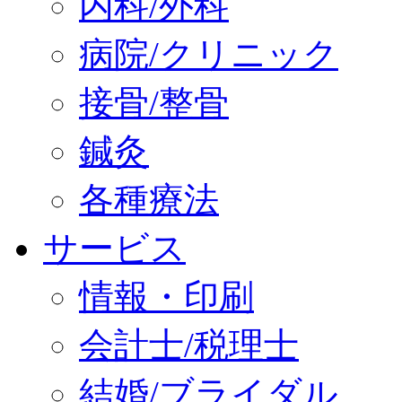
内科/外科
病院/クリニック
接骨/整骨
鍼灸
各種療法
サービス
情報・印刷
会計士/税理士
結婚/ブライダル