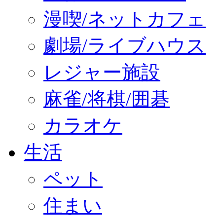
漫喫/ネットカフェ
劇場/ライブハウス
レジャー施設
麻雀/将棋/囲碁
カラオケ
生活
ペット
住まい