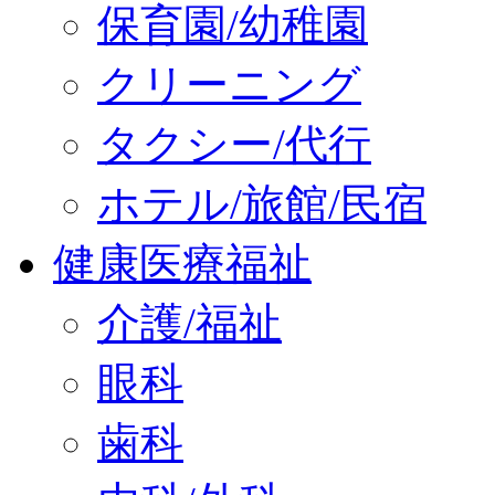
保育園/幼稚園
クリーニング
タクシー/代行
ホテル/旅館/民宿
健康医療福祉
介護/福祉
眼科
歯科