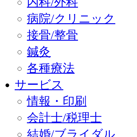
内科/外科
病院/クリニック
接骨/整骨
鍼灸
各種療法
サービス
情報・印刷
会計士/税理士
結婚/ブライダル