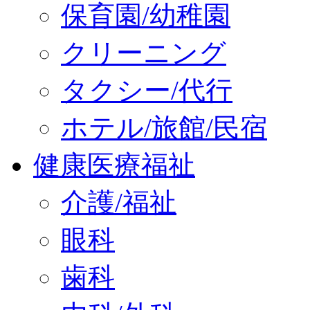
保育園/幼稚園
クリーニング
タクシー/代行
ホテル/旅館/民宿
健康医療福祉
介護/福祉
眼科
歯科