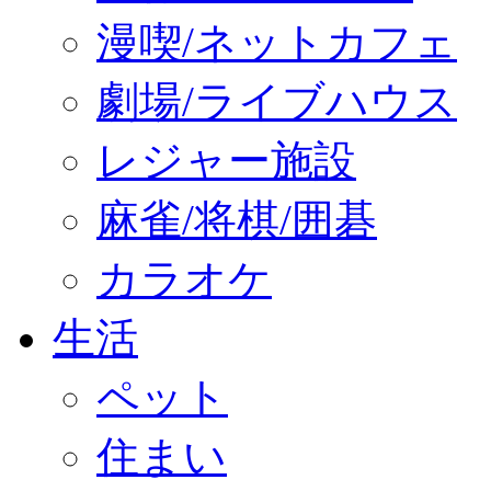
漫喫/ネットカフェ
劇場/ライブハウス
レジャー施設
麻雀/将棋/囲碁
カラオケ
生活
ペット
住まい